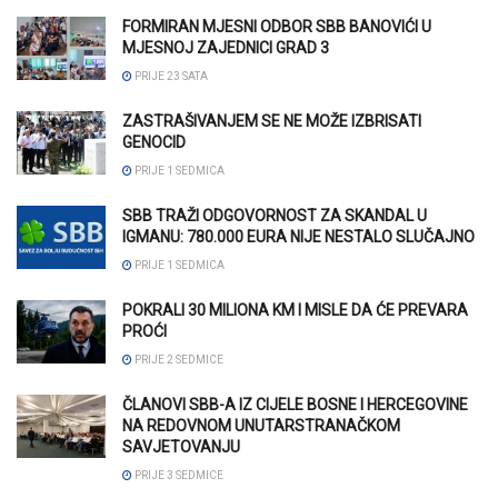
FORMIRAN MJESNI ODBOR SBB BANOVIĆI U
MJESNOJ ZAJEDNICI GRAD 3
PRIJE 23 SATA
ZASTRAŠIVANJEM SE NE MOŽE IZBRISATI
GENOCID
PRIJE 1 SEDMICA
SBB TRAŽI ODGOVORNOST ZA SKANDAL U
IGMANU: 780.000 EURA NIJE NESTALO SLUČAJNO
PRIJE 1 SEDMICA
POKRALI 30 MILIONA KM I MISLE DA ĆE PREVARA
PROĆI
PRIJE 2 SEDMICE
ČLANOVI SBB-A IZ CIJELE BOSNE I HERCEGOVINE
NA REDOVNOM UNUTARSTRANAČKOM
SAVJETOVANJU
PRIJE 3 SEDMICE