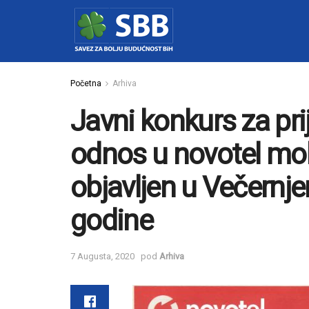
Početna
Arhiva
Javni konkurs za pri
odnos u novotel mob
objavljen u Večernje
godine
7 Augusta, 2020
pod
Arhiva