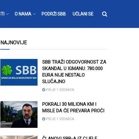
TI
O NAMA
PODRŽI SBB
UČLANI SE
NAJNOVIJE
SBB TRAŽI ODGOVORNOST ZA
SKANDAL U IGMANU: 780.000
EURA NIJE NESTALO
SLUČAJNO
PRIJE 1 SEDMICA
POKRALI 30 MILIONA KM I
MISLE DA ĆE PREVARA PROĆI
PRIJE 1 SEDMICA
ČLANOVI SBB-A IZ CIJELE