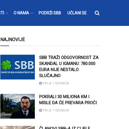
TI
O NAMA
PODRŽI SBB
UČLANI SE
NAJNOVIJE
SBB TRAŽI ODGOVORNOST ZA
SKANDAL U IGMANU: 780.000
EURA NIJE NESTALO
SLUČAJNO
PRIJE 1 SEDMICA
POKRALI 30 MILIONA KM I
MISLE DA ĆE PREVARA PROĆI
PRIJE 1 SEDMICA
ČLANOVI SBB-A IZ CIJELE