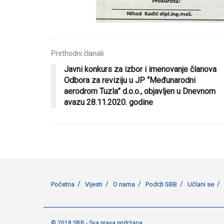
Prethodni članak
Javni konkurs za izbor i imenovanje članova
Odbora za reviziju u JP “Međunarodni
aerodrom Tuzla” d.o.o., objavljen u Dnevnom
avazu 28.11.2020. godine
Početna
Vijesti
O nama
Podrži SBB
Učlani se
© 2018 SBB - Sva prava pridržana