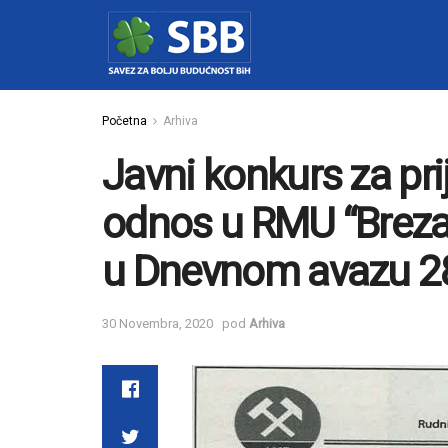
Početna
Arhiva
Javni konkurs za pri
odnos u RMU “Breza” 
u Dnevnom avazu 28
30 Novembra, 2020
pod
Arhiva