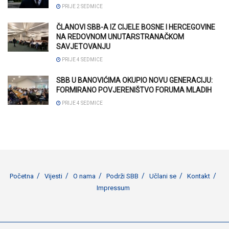
PRIJE 2 SEDMICE
ČLANOVI SBB-A IZ CIJELE BOSNE I HERCEGOVINE
NA REDOVNOM UNUTARSTRANAČKOM
SAVJETOVANJU
PRIJE 4 SEDMICE
SBB U BANOVIĆIMA OKUPIO NOVU GENERACIJU:
FORMIRANO POVJERENIŠTVO FORUMA MLADIH
PRIJE 4 SEDMICE
Početna
Vijesti
O nama
Podrži SBB
Učlani se
Kontakt
Impressum