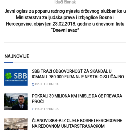
Idući članak
Javni oglas za popunu radnog mjesta državnog službenika u
Ministarstvu za ljudska prava i izbjeglice Bosne i
Hercegovine, objavljen 23.02.2018. godine u dnevnom listu
“Dnevni avaz”
NAJNOVIJE
SBB TRAŽI ODGOVORNOST ZA SKANDAL U
IGMANU: 780.000 EURA NIJE NESTALO SLUČAJNO
PRIJE 1 SEDMICA
POKRALI 30 MILIONA KM I MISLE DA ĆE PREVARA
PROĆI
PRIJE 1 SEDMICA
ČLANOVI SBB-A IZ CIJELE BOSNE I HERCEGOVINE
NA REDOVNOM UNUTARSTRANAČKOM