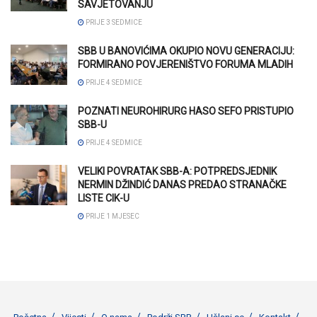
SAVJETOVANJU
PRIJE 3 SEDMICE
SBB U BANOVIĆIMA OKUPIO NOVU GENERACIJU:
FORMIRANO POVJERENIŠTVO FORUMA MLADIH
PRIJE 4 SEDMICE
POZNATI NEUROHIRURG HASO SEFO PRISTUPIO
SBB-U
PRIJE 4 SEDMICE
VELIKI POVRATAK SBB-A: POTPREDSJEDNIK
NERMIN DŽINDIĆ DANAS PREDAO STRANAČKE
LISTE CIK-U
PRIJE 1 MJESEC