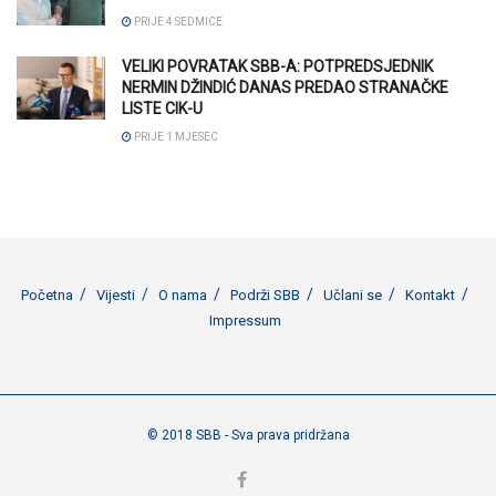
PRIJE 4 SEDMICE
VELIKI POVRATAK SBB-A: POTPREDSJEDNIK
NERMIN DŽINDIĆ DANAS PREDAO STRANAČKE
LISTE CIK-U
PRIJE 1 MJESEC
Početna
Vijesti
O nama
Podrži SBB
Učlani se
Kontakt
Impressum
© 2018 SBB - Sva prava pridržana