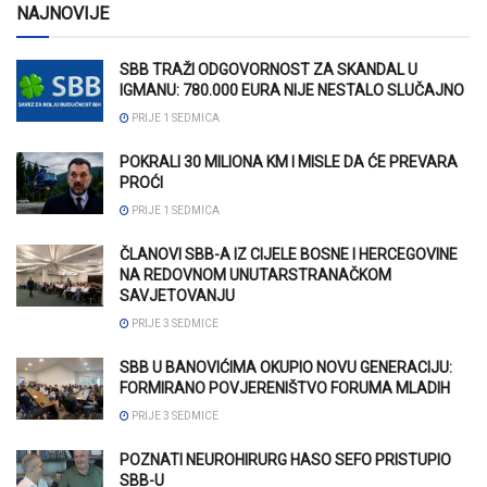
NAJNOVIJE
SBB TRAŽI ODGOVORNOST ZA SKANDAL U
IGMANU: 780.000 EURA NIJE NESTALO SLUČAJNO
PRIJE 1 SEDMICA
POKRALI 30 MILIONA KM I MISLE DA ĆE PREVARA
PROĆI
PRIJE 1 SEDMICA
ČLANOVI SBB-A IZ CIJELE BOSNE I HERCEGOVINE
NA REDOVNOM UNUTARSTRANAČKOM
SAVJETOVANJU
PRIJE 3 SEDMICE
SBB U BANOVIĆIMA OKUPIO NOVU GENERACIJU:
FORMIRANO POVJERENIŠTVO FORUMA MLADIH
PRIJE 3 SEDMICE
POZNATI NEUROHIRURG HASO SEFO PRISTUPIO
SBB-U