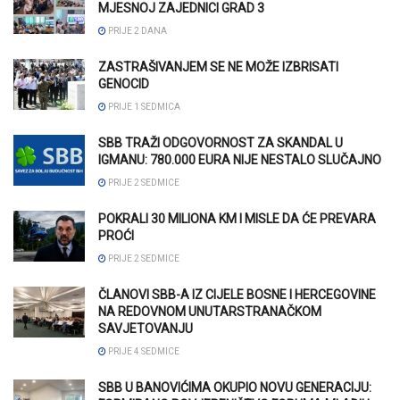
MJESNOJ ZAJEDNICI GRAD 3
PRIJE 2 DANA
ZASTRAŠIVANJEM SE NE MOŽE IZBRISATI
GENOCID
PRIJE 1 SEDMICA
SBB TRAŽI ODGOVORNOST ZA SKANDAL U
IGMANU: 780.000 EURA NIJE NESTALO SLUČAJNO
PRIJE 2 SEDMICE
POKRALI 30 MILIONA KM I MISLE DA ĆE PREVARA
PROĆI
PRIJE 2 SEDMICE
ČLANOVI SBB-A IZ CIJELE BOSNE I HERCEGOVINE
NA REDOVNOM UNUTARSTRANAČKOM
SAVJETOVANJU
PRIJE 4 SEDMICE
SBB U BANOVIĆIMA OKUPIO NOVU GENERACIJU: