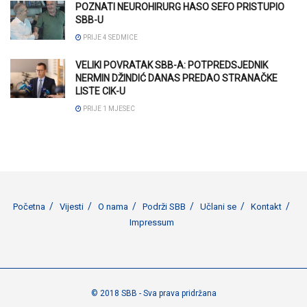
POZNATI NEUROHIRURG HASO SEFO PRISTUPIO
SBB-U
PRIJE 4 SEDMICE
VELIKI POVRATAK SBB-A: POTPREDSJEDNIK
NERMIN DŽINDIĆ DANAS PREDAO STRANAČKE
LISTE CIK-U
PRIJE 1 MJESEC
Početna
Vijesti
O nama
Podrži SBB
Učlani se
Kontakt
Impressum
© 2018 SBB - Sva prava pridržana