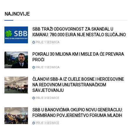
NAJNOVIJE
SBB TRAŽI ODGOVORNOST ZA SKANDAL U
IGMANU: 780.000 EURA NIJE NESTALO SLUČAJNO
PRIJE 1 SEDMICA
POKRALI 30 MILIONA KM I MISLE DA ĆE PREVARA
PROĆI
PRIJE 1 SEDMICA
ČLANOVI SBB-A IZ CIJELE BOSNE I HERCEGOVINE
NA REDOVNOM UNUTARSTRANAČKOM
SAVJETOVANJU
PRIJE 3 SEDMICE
SBB U BANOVIĆIMA OKUPIO NOVU GENERACIJU:
FORMIRANO POVJERENIŠTVO FORUMA MLADIH
PRIJE 3 SEDMICE