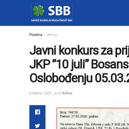
Početna
Arhiva
Javni konkurs za pr
JKP “10 juli” Bosans
Oslobođenju 05.03.
6 Marta, 2020
pod
Arhiva