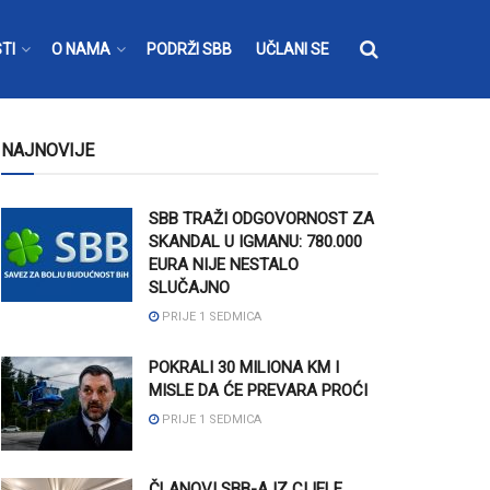
TI
O NAMA
PODRŽI SBB
UČLANI SE
NAJNOVIJE
SBB TRAŽI ODGOVORNOST ZA
SKANDAL U IGMANU: 780.000
EURA NIJE NESTALO
SLUČAJNO
PRIJE 1 SEDMICA
POKRALI 30 MILIONA KM I
MISLE DA ĆE PREVARA PROĆI
PRIJE 1 SEDMICA
ČLANOVI SBB-A IZ CIJELE