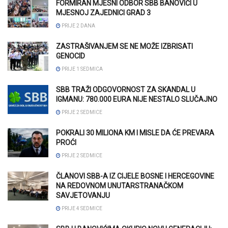
FORMIRAN MJESNI ODBOR SBB BANOVIĆI U
MJESNOJ ZAJEDNICI GRAD 3
PRIJE 2 DANA
ZASTRAŠIVANJEM SE NE MOŽE IZBRISATI
GENOCID
PRIJE 1 SEDMICA
SBB TRAŽI ODGOVORNOST ZA SKANDAL U
IGMANU: 780.000 EURA NIJE NESTALO SLUČAJNO
PRIJE 2 SEDMICE
POKRALI 30 MILIONA KM I MISLE DA ĆE PREVARA
PROĆI
PRIJE 2 SEDMICE
ČLANOVI SBB-A IZ CIJELE BOSNE I HERCEGOVINE
NA REDOVNOM UNUTARSTRANAČKOM
SAVJETOVANJU
PRIJE 4 SEDMICE