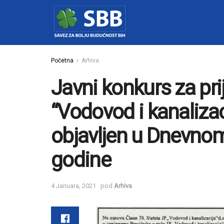
Početna
Arhiva
Javni konkurs za pr
“Vodovod i kanalizaci
objavljen u Dnevno
godine
4 Januara, 2021
pod
Arhiva