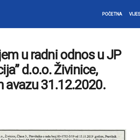
POČETNA
VIJES
ijem u radni odnos u JP
ja” d.o.o. Živinice,
m avazu 31.12.2020.