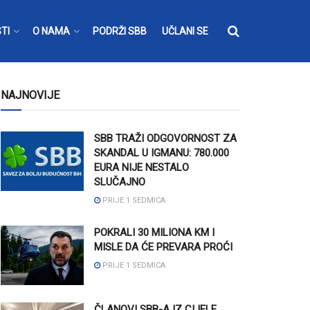
TI
O NAMA
PODRŽI SBB
UČLANI SE
NAJNOVIJE
SBB TRAŽI ODGOVORNOST ZA
SKANDAL U IGMANU: 780.000
EURA NIJE NESTALO
SLUČAJNO
PRIJE 1 SEDMICA
POKRALI 30 MILIONA KM I
MISLE DA ĆE PREVARA PROĆI
PRIJE 1 SEDMICA
ČLANOVI SBB-A IZ CIJELE