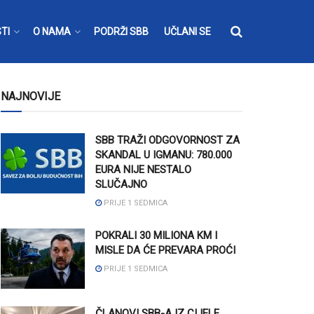
TI
O NAMA
PODRŽI SBB
UČLANI SE
NAJNOVIJE
SBB TRAŽI ODGOVORNOST ZA
SKANDAL U IGMANU: 780.000
EURA NIJE NESTALO
SLUČAJNO
PRIJE 1 SEDMICA
POKRALI 30 MILIONA KM I
MISLE DA ĆE PREVARA PROĆI
PRIJE 1 SEDMICA
ČLANOVI SBB-A IZ CIJELE