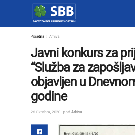
Početna
Arhiva
Javni konkurs za pr
“Služba za zapošlja
objavljen u Dnevno
godine
26 Oktobra, 2020
pod
Arhiva