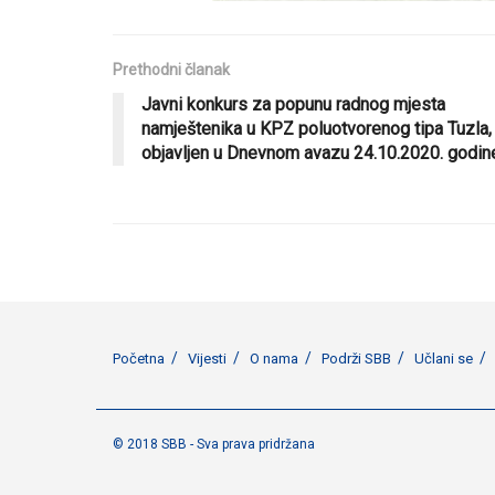
Prethodni članak
Javni konkurs za popunu radnog mjesta
namještenika u KPZ poluotvorenog tipa Tuzla,
objavljen u Dnevnom avazu 24.10.2020. godin
Početna
Vijesti
O nama
Podrži SBB
Učlani se
© 2018 SBB - Sva prava pridržana