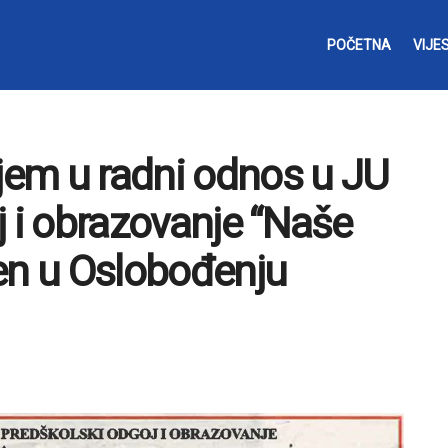
POČETNA
VIJES
ijem u radni odnos u JU
j i obrazovanje “Naše
ljen u Oslobođenju