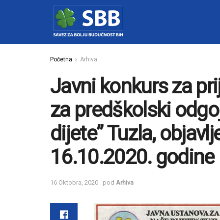
Početna
Arhiva
Javni konkurs za pr
za predškolski odgo
dijete” Tuzla, objav
16.10.2020. godine
16 Oktobra, 2020
pod
Arhiva