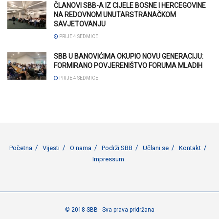
ČLANOVI SBB-A IZ CIJELE BOSNE I HERCEGOVINE
NA REDOVNOM UNUTARSTRANAČKOM
SAVJETOVANJU
PRIJE 4 SEDMICE
SBB U BANOVIĆIMA OKUPIO NOVU GENERACIJU:
FORMIRANO POVJERENIŠTVO FORUMA MLADIH
PRIJE 4 SEDMICE
Početna
Vijesti
O nama
Podrži SBB
Učlani se
Kontakt
Impressum
© 2018 SBB - Sva prava pridržana