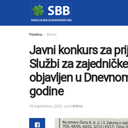
Početna
Arhiva
Javni konkurs za pr
Službi za zajedničke 
objavljen u Dnevnom
godine
28 Septembra, 2020
pod
Arhiva