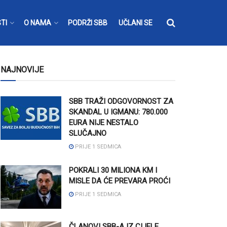
TI
O NAMA
PODRŽI SBB
UČLANI SE
NAJNOVIJE
SBB TRAŽI ODGOVORNOST ZA
SKANDAL U IGMANU: 780.000
EURA NIJE NESTALO
SLUČAJNO
PRIJE 1 SEDMICA
POKRALI 30 MILIONA KM I
MISLE DA ĆE PREVARA PROĆI
PRIJE 1 SEDMICA
ČLANOVI SBB-A IZ CIJELE