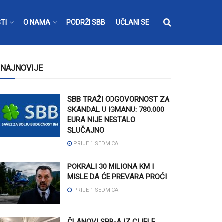
TI
O NAMA
PODRŽI SBB
UČLANI SE
NAJNOVIJE
SBB TRAŽI ODGOVORNOST ZA
SKANDAL U IGMANU: 780.000
EURA NIJE NESTALO
SLUČAJNO
PRIJE 1 SEDMICA
POKRALI 30 MILIONA KM I
MISLE DA ĆE PREVARA PROĆI
PRIJE 1 SEDMICA
ČLANOVI SBB-A IZ CIJELE