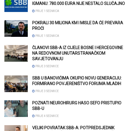
IGMANU: 780.000 EURA NIJE NESTALO SLUČAJNO
PRIJE 1 SEDMICA
POKRALI 30 MILIONA KM I MISLE DA ĆE PREVARA
PROĆI
PRIJE 1 SEDMICA
ČLANOVI SBB-A IZ CIJELE BOSNE I HERCEGOVINE
NA REDOVNOM UNUTARSTRANAČKOM
SAVJETOVANJU
PRIJE 3 SEDMICE
SBB U BANOVIĆIMA OKUPIO NOVU GENERACIJU:
FORMIRANO POVJERENIŠTVO FORUMA MLADIH
PRIJE 3 SEDMICE
POZNATI NEUROHIRURG HASO SEFO PRISTUPIO
SBB-U
PRIJE 4 SEDMICE
VELIKI POVRATAK SBB-A: POTPREDSJEDNIK