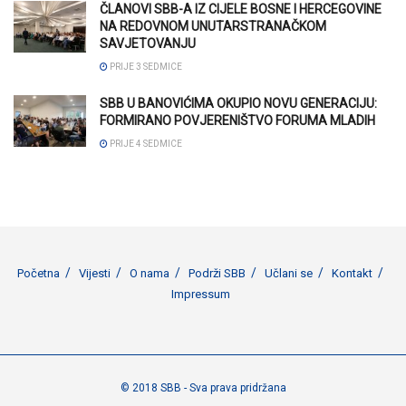
ČLANOVI SBB-A IZ CIJELE BOSNE I HERCEGOVINE
NA REDOVNOM UNUTARSTRANAČKOM
SAVJETOVANJU
PRIJE 3 SEDMICE
SBB U BANOVIĆIMA OKUPIO NOVU GENERACIJU:
FORMIRANO POVJERENIŠTVO FORUMA MLADIH
PRIJE 4 SEDMICE
Početna
Vijesti
O nama
Podrži SBB
Učlani se
Kontakt
Impressum
© 2018 SBB - Sva prava pridržana