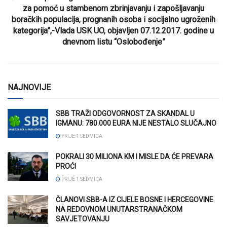
za pomoć u stambenom zbrinjavanju i zapošljavanju
boračkih populacija, prognanih osoba i socijalno ugroženih
kategorija”,-Vlada USK UO, objavljen 07.12.2017. godine u
dnevnom listu “Oslobođenje”
NAJNOVIJE
SBB TRAŽI ODGOVORNOST ZA SKANDAL U
IGMANU: 780.000 EURA NIJE NESTALO SLUČAJNO
PRIJE 1 SEDMICA
POKRALI 30 MILIONA KM I MISLE DA ĆE PREVARA
PROĆI
PRIJE 1 SEDMICA
ČLANOVI SBB-A IZ CIJELE BOSNE I HERCEGOVINE
NA REDOVNOM UNUTARSTRANAČKOM
SAVJETOVANJU