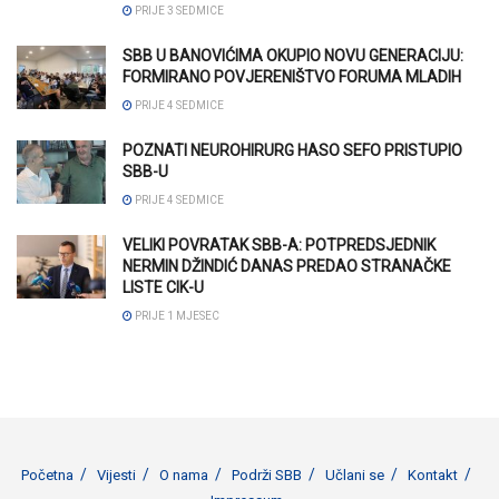
PRIJE 3 SEDMICE
SBB U BANOVIĆIMA OKUPIO NOVU GENERACIJU:
FORMIRANO POVJERENIŠTVO FORUMA MLADIH
PRIJE 4 SEDMICE
POZNATI NEUROHIRURG HASO SEFO PRISTUPIO
SBB-U
PRIJE 4 SEDMICE
VELIKI POVRATAK SBB-A: POTPREDSJEDNIK
NERMIN DŽINDIĆ DANAS PREDAO STRANAČKE
LISTE CIK-U
PRIJE 1 MJESEC
Početna
Vijesti
O nama
Podrži SBB
Učlani se
Kontakt