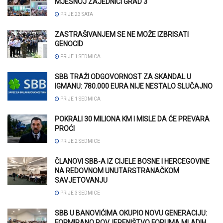
MJESNOJ ZAJEDNICI GRAD 3
PRIJE 23 SATA
ZASTRAŠIVANJEM SE NE MOŽE IZBRISATI
GENOCID
PRIJE 1 SEDMICA
SBB TRAŽI ODGOVORNOST ZA SKANDAL U
IGMANU: 780.000 EURA NIJE NESTALO SLUČAJNO
PRIJE 1 SEDMICA
POKRALI 30 MILIONA KM I MISLE DA ĆE PREVARA
PROĆI
PRIJE 2 SEDMICE
ČLANOVI SBB-A IZ CIJELE BOSNE I HERCEGOVINE
NA REDOVNOM UNUTARSTRANAČKOM
SAVJETOVANJU
PRIJE 3 SEDMICE
SBB U BANOVIĆIMA OKUPIO NOVU GENERACIJU:
FORMIRANO POVJERENIŠTVO FORUMA MLADIH