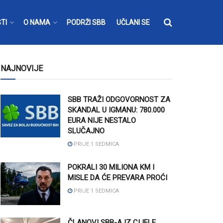
TI
O NAMA
PODRŽI SBB
UČLANI SE
NAJNOVIJE
SBB TRAŽI ODGOVORNOST ZA
SKANDAL U IGMANU: 780.000
EURA NIJE NESTALO
SLUČAJNO
PRIJE 1 SEDMICA
POKRALI 30 MILIONA KM I
MISLE DA ĆE PREVARA PROĆI
PRIJE 1 SEDMICA
ČLANOVI SBB-A IZ CIJELE