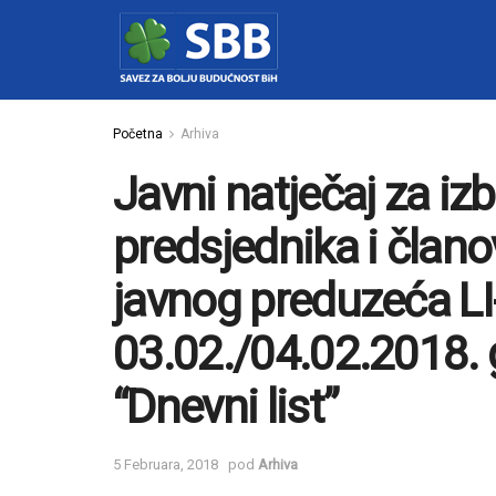
Početna
Arhiva
Javni natječaj za iz
predsjednika i čla
javnog preduzeća LI-
03.02./04.02.2018. 
“Dnevni list”
5 Februara, 2018
pod
Arhiva