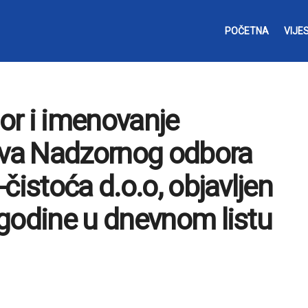
POČETNA
VIJES
bor i imenovanje
nova Nadzornog odbora
čistoća d.o.o, objavljen
godine u dnevnom listu