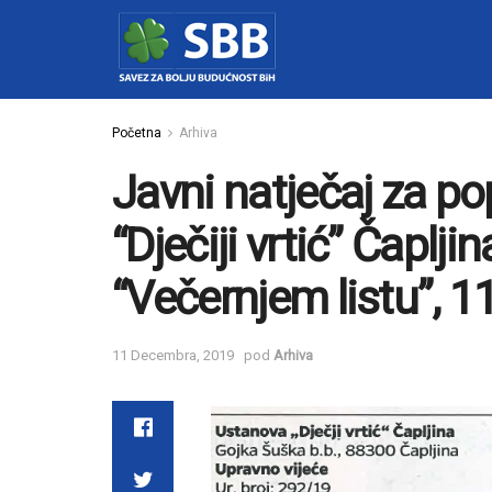
Početna
Arhiva
Javni natječaj za p
“Dječiji vrtić” Čapljin
“Večernjem listu”, 
11 Decembra, 2019
pod
Arhiva