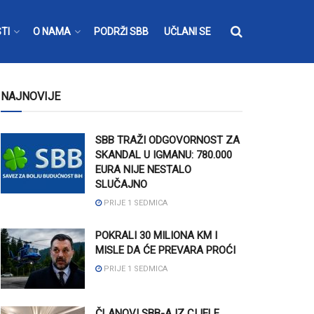
TI
O NAMA
PODRŽI SBB
UČLANI SE
NAJNOVIJE
SBB TRAŽI ODGOVORNOST ZA
SKANDAL U IGMANU: 780.000
EURA NIJE NESTALO
SLUČAJNO
PRIJE 1 SEDMICA
POKRALI 30 MILIONA KM I
MISLE DA ĆE PREVARA PROĆI
PRIJE 1 SEDMICA
ČLANOVI SBB-A IZ CIJELE