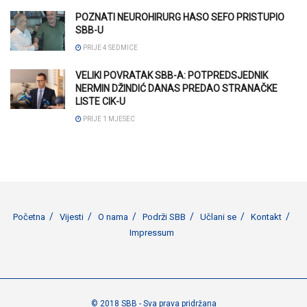
POZNATI NEUROHIRURG HASO SEFO PRISTUPIO
SBB-U
PRIJE 4 SEDMICE
VELIKI POVRATAK SBB-A: POTPREDSJEDNIK
NERMIN DŽINDIĆ DANAS PREDAO STRANAČKE
LISTE CIK-U
PRIJE 1 MJESEC
Početna
Vijesti
O nama
Podrži SBB
Učlani se
Kontakt
Impressum
© 2018 SBB - Sva prava pridržana