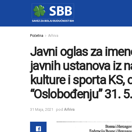
Početna
Arhiva
Javni oglas za ime
javnih ustanova iz n
kulture i sporta KS, 
“Oslobođenju” 31. 5
31 Maja, 2021
pod
Arhiva