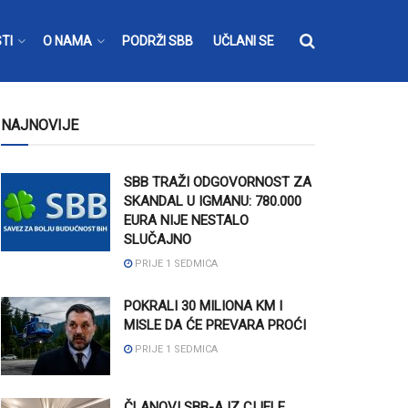
TI
O NAMA
PODRŽI SBB
UČLANI SE
NAJNOVIJE
SBB TRAŽI ODGOVORNOST ZA
SKANDAL U IGMANU: 780.000
EURA NIJE NESTALO
SLUČAJNO
PRIJE 1 SEDMICA
POKRALI 30 MILIONA KM I
MISLE DA ĆE PREVARA PROĆI
PRIJE 1 SEDMICA
ČLANOVI SBB-A IZ CIJELE