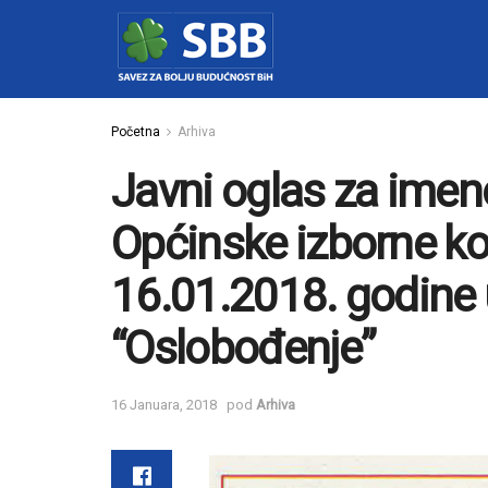
Početna
Arhiva
Javni oglas za imen
Općinske izborne kom
16.01.2018. godine 
“Oslobođenje”
16 Januara, 2018
pod
Arhiva