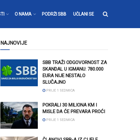
TI
O NAMA
PODRŽI SBB
UČLANI SE
NAJNOVIJE
SBB TRAŽI ODGOVORNOST ZA
SKANDAL U IGMANU: 780.000
EURA NIJE NESTALO
SLUČAJNO
PRIJE 1 SEDMICA
POKRALI 30 MILIONA KM I
MISLE DA ĆE PREVARA PROĆI
PRIJE 1 SEDMICA
ČLANOVI SBB-A IZ CIJELE