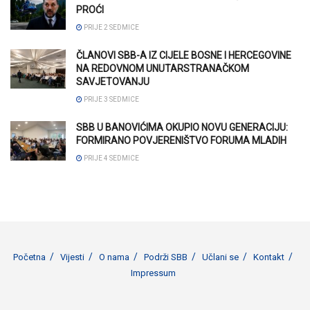
PROĆI
PRIJE 2 SEDMICE
ČLANOVI SBB-A IZ CIJELE BOSNE I HERCEGOVINE
NA REDOVNOM UNUTARSTRANAČKOM
SAVJETOVANJU
PRIJE 3 SEDMICE
SBB U BANOVIĆIMA OKUPIO NOVU GENERACIJU:
FORMIRANO POVJERENIŠTVO FORUMA MLADIH
PRIJE 4 SEDMICE
Početna
Vijesti
O nama
Podrži SBB
Učlani se
Kontakt
Impressum