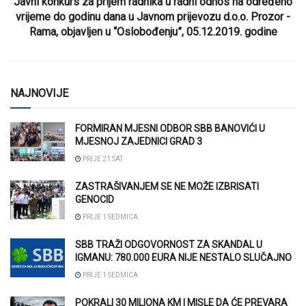
Javni konkurs za prijem radnika u radni odnos na određeno
vrijeme do godinu dana u Javnom prijevozu d.o.o. Prozor -
Rama, objavljen u “Oslobođenju”, 05.12.2019. godine
NAJNOVIJE
FORMIRAN MJESNI ODBOR SBB BANOVIĆI U
MJESNOJ ZAJEDNICI GRAD 3
PRIJE 21 SAT
ZASTRAŠIVANJEM SE NE MOŽE IZBRISATI
GENOCID
PRIJE 1 SEDMICA
SBB TRAŽI ODGOVORNOST ZA SKANDAL U
IGMANU: 780.000 EURA NIJE NESTALO SLUČAJNO
PRIJE 1 SEDMICA
POKRALI 30 MILIONA KM I MISLE DA ĆE PREVARA