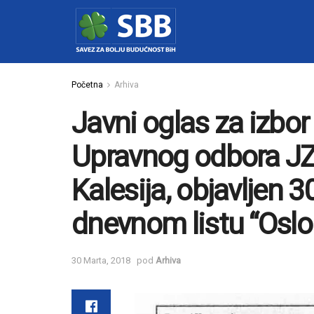
Početna
Arhiva
Javni oglas za izbor
Upravnog odbora JZ
Kalesija, objavljen 
dnevnom listu “Osl
30 Marta, 2018
pod
Arhiva