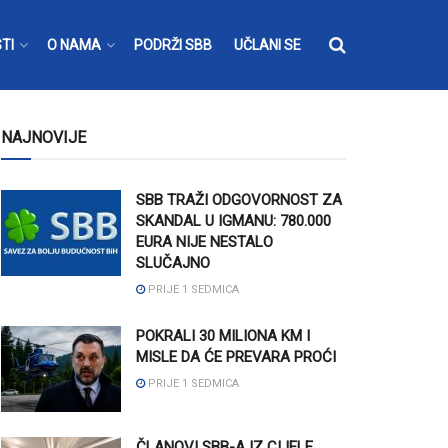
TI
O NAMA
PODRŽI SBB
UČLANI SE
NAJNOVIJE
SBB TRAŽI ODGOVORNOST ZA
SKANDAL U IGMANU: 780.000
EURA NIJE NESTALO
SLUČAJNO
PRIJE 1 SEDMICA
POKRALI 30 MILIONA KM I
MISLE DA ĆE PREVARA PROĆI
PRIJE 1 SEDMICA
ČLANOVI SBB-A IZ CIJELE