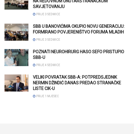
NA REDOVNOM UNUTARSTRANAČKOM
SAVJETOVANJU
PRIJE 3 SEDMICE
SBB U BANOVIĆIMA OKUPIO NOVU GENERACIJU:
FORMIRANO POVJERENIŠTVO FORUMA MLADIH
PRIJE 3 SEDMICE
POZNATI NEUROHIRURG HASO SEFO PRISTUPIO
SBB-U
PRIJE 4 SEDMICE
VELIKI POVRATAK SBB-A: POTPREDSJEDNIK
NERMIN DŽINDIĆ DANAS PREDAO STRANAČKE
LISTE CIK-U
PRIJE 1 MJESEC