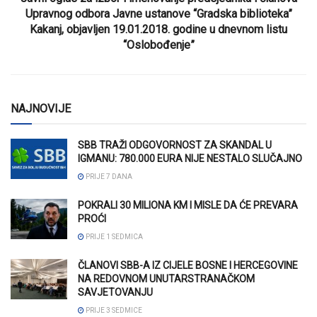
Upravnog odbora Javne ustanove “Gradska biblioteka”
Kakanj, objavljen 19.01.2018. godine u dnevnom listu
“Oslobođenje”
NAJNOVIJE
SBB TRAŽI ODGOVORNOST ZA SKANDAL U
IGMANU: 780.000 EURA NIJE NESTALO SLUČAJNO
PRIJE 7 DANA
POKRALI 30 MILIONA KM I MISLE DA ĆE PREVARA
PROĆI
PRIJE 1 SEDMICA
ČLANOVI SBB-A IZ CIJELE BOSNE I HERCEGOVINE
NA REDOVNOM UNUTARSTRANAČKOM
SAVJETOVANJU
PRIJE 3 SEDMICE