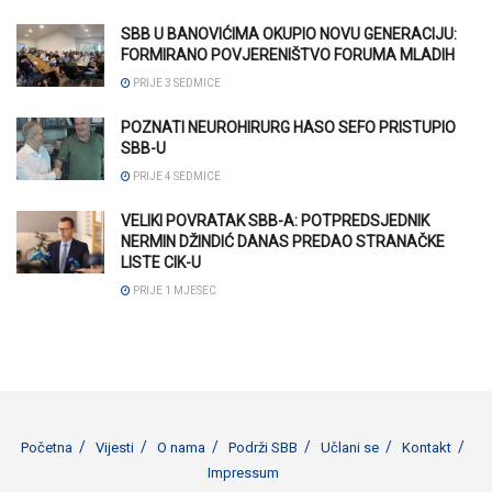
SBB U BANOVIĆIMA OKUPIO NOVU GENERACIJU:
FORMIRANO POVJERENIŠTVO FORUMA MLADIH
PRIJE 3 SEDMICE
POZNATI NEUROHIRURG HASO SEFO PRISTUPIO
SBB-U
PRIJE 4 SEDMICE
VELIKI POVRATAK SBB-A: POTPREDSJEDNIK
NERMIN DŽINDIĆ DANAS PREDAO STRANAČKE
LISTE CIK-U
PRIJE 1 MJESEC
Početna
Vijesti
O nama
Podrži SBB
Učlani se
Kontakt
Impressum