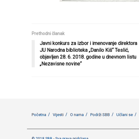
Prethodni članak
Javni konkurs za izbor i imenovanje direktora
JU Narodna biblioteka „Danilo Kiš“ Teslić,
objavljen 28. 6. 2018. godine u dnevnom listu
„Nezavisne novine“
Početna
Vijesti
O nama
Podrži SBB
Učlani se
© 2018 SBB - Sva prava pridržana