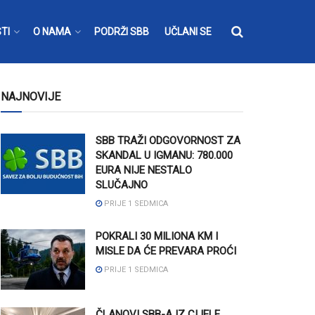
TI
O NAMA
PODRŽI SBB
UČLANI SE
NAJNOVIJE
SBB TRAŽI ODGOVORNOST ZA
SKANDAL U IGMANU: 780.000
EURA NIJE NESTALO
SLUČAJNO
PRIJE 1 SEDMICA
POKRALI 30 MILIONA KM I
MISLE DA ĆE PREVARA PROĆI
PRIJE 1 SEDMICA
ČLANOVI SBB-A IZ CIJELE