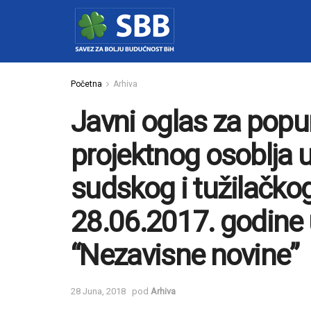
Početna
Arhiva
Javni oglas za popu
projektnog osoblja u
sudskog i tužilačkog
28.06.2017. godine 
“Nezavisne novine”
28 Juna, 2018
pod
Arhiva