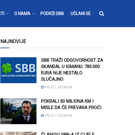
TI
O NAMA
PODRŽI SBB
UČLANI SE
NAJNOVIJE
SBB TRAŽI ODGOVORNOST ZA
SKANDAL U IGMANU: 780.000
EURA NIJE NESTALO
SLUČAJNO
PRIJE 1 SEDMICA
POKRALI 30 MILIONA KM I
MISLE DA ĆE PREVARA PROĆI
PRIJE 1 SEDMICA
ČLANOVI SBB-A IZ CIJELE