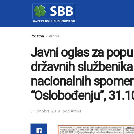
Početna
Arhiva
Javni oglas za popu
državnih službenika
nacionalnih spomeni
“Oslobođenju”, 31.1
31 Oktobra, 2019
pod
Arhiva