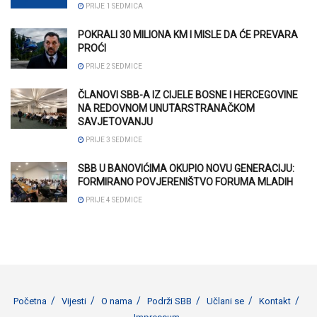
PRIJE 1 SEDMICA
POKRALI 30 MILIONA KM I MISLE DA ĆE PREVARA
PROĆI
PRIJE 2 SEDMICE
ČLANOVI SBB-A IZ CIJELE BOSNE I HERCEGOVINE
NA REDOVNOM UNUTARSTRANAČKOM
SAVJETOVANJU
PRIJE 3 SEDMICE
SBB U BANOVIĆIMA OKUPIO NOVU GENERACIJU:
FORMIRANO POVJERENIŠTVO FORUMA MLADIH
PRIJE 4 SEDMICE
Početna
Vijesti
O nama
Podrži SBB
Učlani se
Kontakt