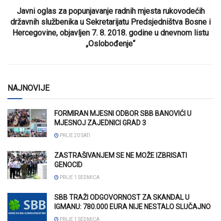
Javni oglas za popunjavanje radnih mjesta rukovodećih
državnih službenika u Sekretarijatu Predsjedništva Bosne i
Hercegovine, objavljen 7. 8. 2018. godine u dnevnom listu
„Oslobođenje“
NAJNOVIJE
FORMIRAN MJESNI ODBOR SBB BANOVIĆI U
MJESNOJ ZAJEDNICI GRAD 3
PRIJE 20 SATI
ZASTRAŠIVANJEM SE NE MOŽE IZBRISATI
GENOCID
PRIJE 1 SEDMICA
SBB TRAŽI ODGOVORNOST ZA SKANDAL U
IGMANU: 780.000 EURA NIJE NESTALO SLUČAJNO
PRIJE 1 SEDMICA