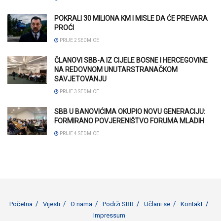
POKRALI 30 MILIONA KM I MISLE DA ĆE PREVARA
PROĆI
PRIJE 2 SEDMICE
ČLANOVI SBB-A IZ CIJELE BOSNE I HERCEGOVINE
NA REDOVNOM UNUTARSTRANAČKOM
SAVJETOVANJU
PRIJE 3 SEDMICE
SBB U BANOVIĆIMA OKUPIO NOVU GENERACIJU:
FORMIRANO POVJERENIŠTVO FORUMA MLADIH
PRIJE 4 SEDMICE
Početna
Vijesti
O nama
Podrži SBB
Učlani se
Kontakt
Impressum