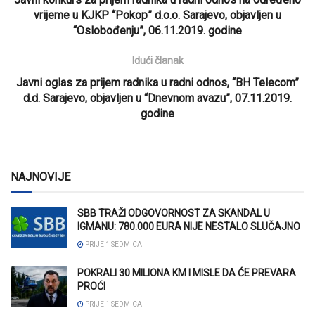
vrijeme u KJKP “Pokop” d.o.o. Sarajevo, objavljen u
“Oslobođenju”, 06.11.2019. godine
Idući članak
Javni oglas za prijem radnika u radni odnos, “BH Telecom”
d.d. Sarajevo, objavljen u “Dnevnom avazu”, 07.11.2019.
godine
NAJNOVIJE
SBB TRAŽI ODGOVORNOST ZA SKANDAL U
IGMANU: 780.000 EURA NIJE NESTALO SLUČAJNO
PRIJE 1 SEDMICA
POKRALI 30 MILIONA KM I MISLE DA ĆE PREVARA
PROĆI
PRIJE 1 SEDMICA