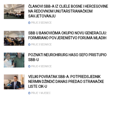
ČLANOVI SBB-A IZ CIJELE BOSNE I HERCEGOVINE
NA REDOVNOM UNUTARSTRANAČKOM
SAVJETOVANJU
PRIJE 3 SEDMICE
SBB U BANOVIĆIMA OKUPIO NOVU GENERACIJU:
FORMIRANO POVJERENIŠTVO FORUMA MLADIH
PRIJE 3 SEDMICE
POZNATI NEUROHIRURG HASO SEFO PRISTUPIO
SBB-U
PRIJE 4 SEDMICE
VELIKI POVRATAK SBB-A: POTPREDSJEDNIK
NERMIN DŽINDIĆ DANAS PREDAO STRANAČKE
LISTE CIK-U
PRIJE 1 MJESEC