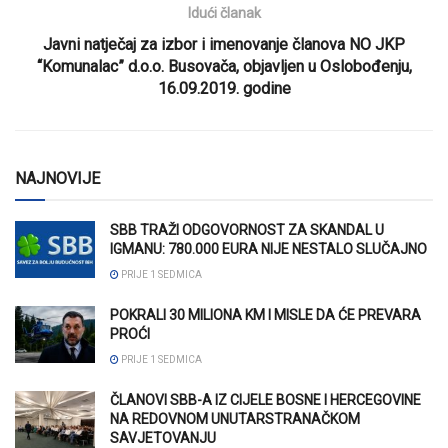
Idući članak
Javni natječaj za izbor i imenovanje članova NO JKP
“Komunalac” d.o.o. Busovača, objavljen u Oslobođenju,
16.09.2019. godine
NAJNOVIJE
SBB TRAŽI ODGOVORNOST ZA SKANDAL U
IGMANU: 780.000 EURA NIJE NESTALO SLUČAJNO
PRIJE 1 SEDMICA
POKRALI 30 MILIONA KM I MISLE DA ĆE PREVARA
PROĆI
PRIJE 1 SEDMICA
ČLANOVI SBB-A IZ CIJELE BOSNE I HERCEGOVINE
NA REDOVNOM UNUTARSTRANAČKOM
SAVJETOVANJU