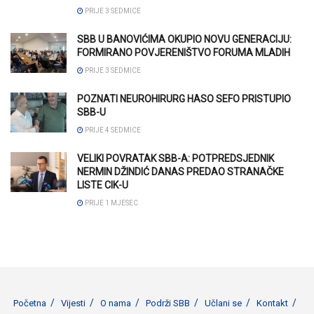
PRIJE 3 SEDMICE
SBB U BANOVIĆIMA OKUPIO NOVU GENERACIJU:
FORMIRANO POVJERENIŠTVO FORUMA MLADIH
PRIJE 3 SEDMICE
POZNATI NEUROHIRURG HASO SEFO PRISTUPIO
SBB-U
PRIJE 4 SEDMICE
VELIKI POVRATAK SBB-A: POTPREDSJEDNIK
NERMIN DŽINDIĆ DANAS PREDAO STRANAČKE
LISTE CIK-U
PRIJE 1 MJESEC
Početna
Vijesti
O nama
Podrži SBB
Učlani se
Kontakt