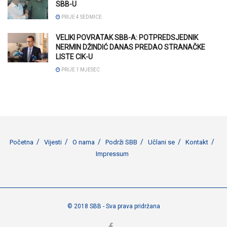
SBB-U
PRIJE 4 SEDMICE
VELIKI POVRATAK SBB-A: POTPREDSJEDNIK
NERMIN DŽINDIĆ DANAS PREDAO STRANAČKE
LISTE CIK-U
PRIJE 1 MJESEC
Početna
Vijesti
O nama
Podrži SBB
Učlani se
Kontakt
Impressum
© 2018 SBB - Sva prava pridržana