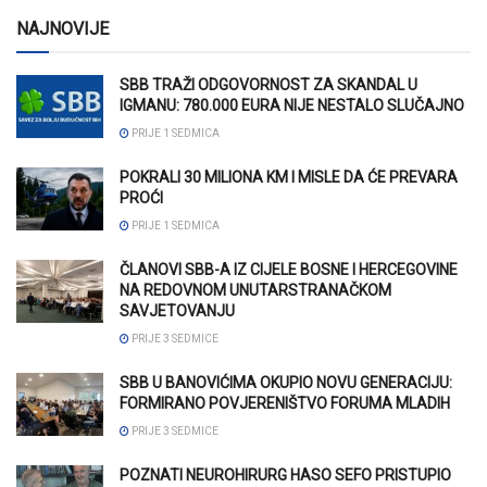
NAJNOVIJE
SBB TRAŽI ODGOVORNOST ZA SKANDAL U
IGMANU: 780.000 EURA NIJE NESTALO SLUČAJNO
PRIJE 1 SEDMICA
POKRALI 30 MILIONA KM I MISLE DA ĆE PREVARA
PROĆI
PRIJE 1 SEDMICA
ČLANOVI SBB-A IZ CIJELE BOSNE I HERCEGOVINE
NA REDOVNOM UNUTARSTRANAČKOM
SAVJETOVANJU
PRIJE 3 SEDMICE
SBB U BANOVIĆIMA OKUPIO NOVU GENERACIJU:
FORMIRANO POVJERENIŠTVO FORUMA MLADIH
PRIJE 3 SEDMICE
POZNATI NEUROHIRURG HASO SEFO PRISTUPIO