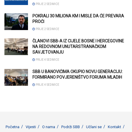
PRIJE 2 SEDMICE
POKRALI 30 MILIONA KM I MISLE DA ĆE PREVARA
PROĆI
PRIJE 2 SEDMICE
ČLANOVI SBB-A IZ CIJELE BOSNE I HERCEGOVINE
NA REDOVNOM UNUTARSTRANAČKOM
SAVJETOVANJU
PRIJE 4 SEDMICE
SBB U BANOVIĆIMA OKUPIO NOVU GENERACIJU:
FORMIRANO POVJERENIŠTVO FORUMA MLADIH
PRIJE 4 SEDMICE
Početna
Vijesti
O nama
Podrži SBB
Učlani se
Kontakt