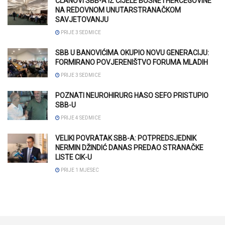
ČLANOVI SBB-A IZ CIJELE BOSNE I HERCEGOVINE
NA REDOVNOM UNUTARSTRANAČKOM
SAVJETOVANJU
PRIJE 3 SEDMICE
SBB U BANOVIĆIMA OKUPIO NOVU GENERACIJU:
FORMIRANO POVJERENIŠTVO FORUMA MLADIH
PRIJE 3 SEDMICE
POZNATI NEUROHIRURG HASO SEFO PRISTUPIO
SBB-U
PRIJE 4 SEDMICE
VELIKI POVRATAK SBB-A: POTPREDSJEDNIK
NERMIN DŽINDIĆ DANAS PREDAO STRANAČKE
LISTE CIK-U
PRIJE 1 MJESEC