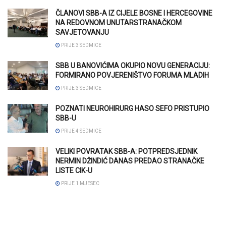
ČLANOVI SBB-A IZ CIJELE BOSNE I HERCEGOVINE
NA REDOVNOM UNUTARSTRANAČKOM
SAVJETOVANJU
PRIJE 3 SEDMICE
SBB U BANOVIĆIMA OKUPIO NOVU GENERACIJU:
FORMIRANO POVJERENIŠTVO FORUMA MLADIH
PRIJE 3 SEDMICE
POZNATI NEUROHIRURG HASO SEFO PRISTUPIO
SBB-U
PRIJE 4 SEDMICE
VELIKI POVRATAK SBB-A: POTPREDSJEDNIK
NERMIN DŽINDIĆ DANAS PREDAO STRANAČKE
LISTE CIK-U
PRIJE 1 MJESEC