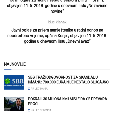
Javni oglas za radna mjesta u sektoru BHRT – BHT 1,
objavljen 11. 5. 2018. godine u dnevnom listu „Nezavisne
novine“
Idući članak
Javni oglas za prijem namještenika u radni odnos na
neodređeno vrijeme, općina Konjic, objavljen 11. 5. 2018.
godine u dnevnom listu „Dnevni avaz“
NAJNOVIJE
SBB TRAŽI ODGOVORNOST ZA SKANDAL U
IGMANU: 780.000 EURA NIJE NESTALO SLUČAJNO
PRIJE 7 DANA
POKRALI 30 MILIONA KM I MISLE DA ĆE PREVARA
PROĆI
PRIJE 1 SEDMICA