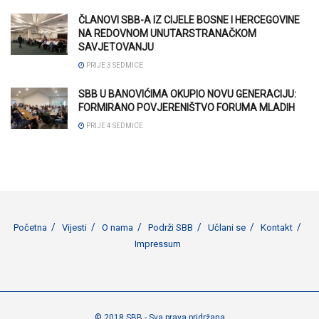
ČLANOVI SBB-A IZ CIJELE BOSNE I HERCEGOVINE
NA REDOVNOM UNUTARSTRANAČKOM
SAVJETOVANJU
PRIJE 3 SEDMICE
SBB U BANOVIĆIMA OKUPIO NOVU GENERACIJU:
FORMIRANO POVJERENIŠTVO FORUMA MLADIH
PRIJE 4 SEDMICE
Početna
Vijesti
O nama
Podrži SBB
Učlani se
Kontakt
Impressum
© 2018 SBB - Sva prava pridržana