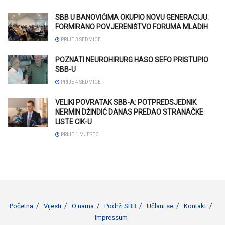
SBB U BANOVIĆIMA OKUPIO NOVU GENERACIJU:
FORMIRANO POVJERENIŠTVO FORUMA MLADIH
PRIJE 3 SEDMICE
POZNATI NEUROHIRURG HASO SEFO PRISTUPIO
SBB-U
PRIJE 4 SEDMICE
VELIKI POVRATAK SBB-A: POTPREDSJEDNIK
NERMIN DŽINDIĆ DANAS PREDAO STRANAČKE
LISTE CIK-U
PRIJE 1 MJESEC
Početna
Vijesti
O nama
Podrži SBB
Učlani se
Kontakt
Impressum