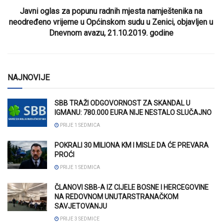
Javni oglas za popunu radnih mjesta namještenika na
neodređeno vrijeme u Općinskom sudu u Zenici, objavljen u
Dnevnom avazu, 21.10.2019. godine
NAJNOVIJE
SBB TRAŽI ODGOVORNOST ZA SKANDAL U
IGMANU: 780.000 EURA NIJE NESTALO SLUČAJNO
PRIJE 1 SEDMICA
POKRALI 30 MILIONA KM I MISLE DA ĆE PREVARA
PROĆI
PRIJE 1 SEDMICA
ČLANOVI SBB-A IZ CIJELE BOSNE I HERCEGOVINE
NA REDOVNOM UNUTARSTRANAČKOM
SAVJETOVANJU
PRIJE 3 SEDMICE