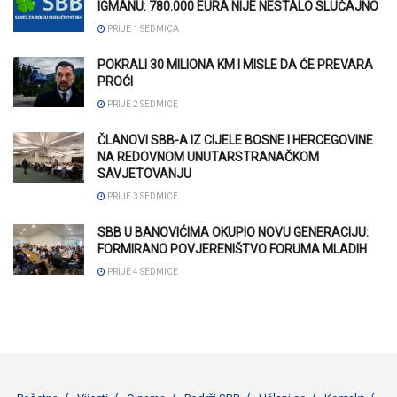
IGMANU: 780.000 EURA NIJE NESTALO SLUČAJNO
PRIJE 1 SEDMICA
POKRALI 30 MILIONA KM I MISLE DA ĆE PREVARA
PROĆI
PRIJE 2 SEDMICE
ČLANOVI SBB-A IZ CIJELE BOSNE I HERCEGOVINE
NA REDOVNOM UNUTARSTRANAČKOM
SAVJETOVANJU
PRIJE 3 SEDMICE
SBB U BANOVIĆIMA OKUPIO NOVU GENERACIJU:
FORMIRANO POVJERENIŠTVO FORUMA MLADIH
PRIJE 4 SEDMICE