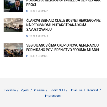
POKRALI 30 MILIONA KM I MISLE DA ĆE PREVARA
PROĆI
PRIJE 1 SEDMICA
ČLANOVI SBB-A IZ CIJELE BOSNE I HERCEGOVINE
NA REDOVNOM UNUTARSTRANAČKOM
SAVJETOVANJU
PRIJE 3 SEDMICE
SBB U BANOVIĆIMA OKUPIO NOVU GENERACIJU:
FORMIRANO POVJERENIŠTVO FORUMA MLADIH
PRIJE 4 SEDMICE
Početna
Vijesti
O nama
Podrži SBB
Učlani se
Kontakt
Impressum