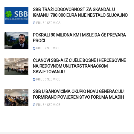
SBB TRAŽI ODGOVORNOST ZA SKANDAL U
IGMANU: 780.000 EURA NIJE NESTALO SLUČAJNO
PRIJE 1 SEDMICA
POKRALI 30 MILIONA KM I MISLE DA ĆE PREVARA
PROĆI
PRIJE 2 SEDMICE
ČLANOVI SBB-A IZ CIJELE BOSNE I HERCEGOVINE
NA REDOVNOM UNUTARSTRANAČKOM
SAVJETOVANJU
PRIJE 3 SEDMICE
SBB U BANOVIĆIMA OKUPIO NOVU GENERACIJU:
FORMIRANO POVJERENIŠTVO FORUMA MLADIH
PRIJE 4 SEDMICE