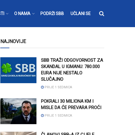
TI
O NAMA
PODRŽI SBB
UČLANI SE
NAJNOVIJE
SBB TRAŽI ODGOVORNOST ZA
SKANDAL U IGMANU: 780.000
EURA NIJE NESTALO
SLUČAJNO
PRIJE 1 SEDMICA
POKRALI 30 MILIONA KM I
MISLE DA ĆE PREVARA PROĆI
PRIJE 1 SEDMICA
ČLANOVI SBB-A IZ CIJELE