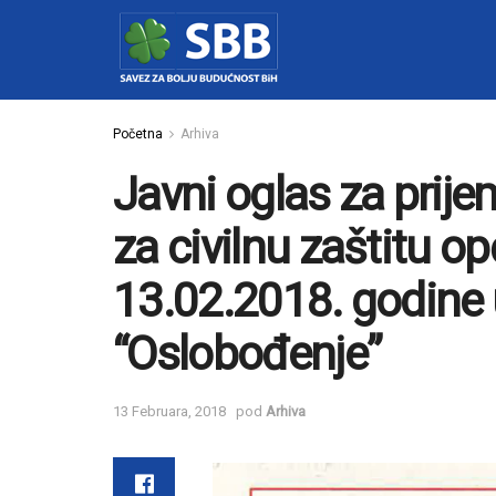
Početna
Arhiva
Javni oglas za prije
za civilnu zaštitu op
13.02.2018. godine 
“Oslobođenje”
13 Februara, 2018
pod
Arhiva