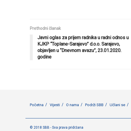
Prethodni članak
Javni oglas za prijem radnika u radni odnos u
KJKP “Toplane-Sarajevo” d.o.o. Sarajevo,
objavljen u “Dnevnom avazu”, 23.01.2020.
godine
Početna
Vijesti
O nama
Podrži SBB
Učlani se
© 2018 SBB - Sva prava pridržana