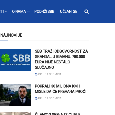
TI
O NAMA
PODRŽI SBB
UČLANI SE
NAJNOVIJE
SBB TRAŽI ODGOVORNOST ZA
SKANDAL U IGMANU: 780.000
EURA NIJE NESTALO
SLUČAJNO
PRIJE 1 SEDMICA
POKRALI 30 MILIONA KM I
MISLE DA ĆE PREVARA PROĆI
PRIJE 1 SEDMICA
ČLANOVI SBB-A IZ CIJELE