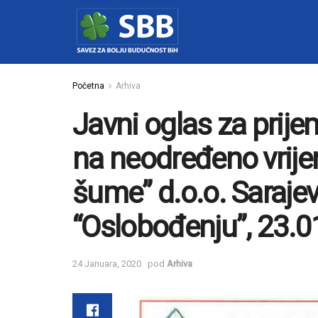
Početna
Arhiva
Javni oglas za prije
na neodređeno vrije
šume” d.o.o. Sarajev
“Oslobođenju”, 23.0
24 Januara, 2020
pod
Arhiva