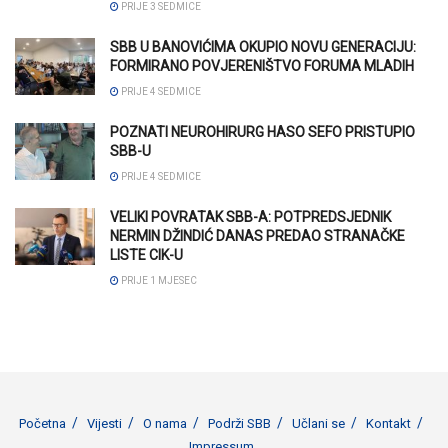
PRIJE 3 SEDMICE
SBB U BANOVIĆIMA OKUPIO NOVU GENERACIJU:
FORMIRANO POVJERENIŠTVO FORUMA MLADIH
PRIJE 4 SEDMICE
POZNATI NEUROHIRURG HASO SEFO PRISTUPIO
SBB-U
PRIJE 4 SEDMICE
VELIKI POVRATAK SBB-A: POTPREDSJEDNIK
NERMIN DŽINDIĆ DANAS PREDAO STRANAČKE
LISTE CIK-U
PRIJE 1 MJESEC
Početna
Vijesti
O nama
Podrži SBB
Učlani se
Kontakt
Impressum