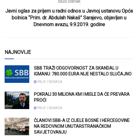
Idući članak
Javni oglas za prijem u radni odnos u Javnoj ustanovu Opća
bolnica “Prim. dr. Abdulah Nakaš” Sarajevo, objavljen u
Dnevnom avazu, 9.9.2019. godine
NAJNOVIJE
SBB TRAŽI ODGOVORNOST ZA SKANDAL U
IGMANU: 780.000 EURA NIJE NESTALO SLUČAJNO
PRIJE 1 SEDMICA
POKRALI 30 MILIONA KM I MISLE DA ĆE PREVARA
PROĆI
PRIJE 1 SEDMICA
ČLANOVI SBB-A IZ CIJELE BOSNE I HERCEGOVINE
NA REDOVNOM UNUTARSTRANAČKOM
SAVJETOVANJU