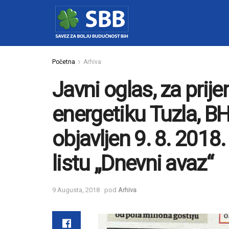
Početna
Arhiva
Javni oglas, za prij
energetiku Tuzla, BH
objavljen 9. 8. 201
listu „Dnevni avaz“
9 Augusta, 2018
pod
Arhiva