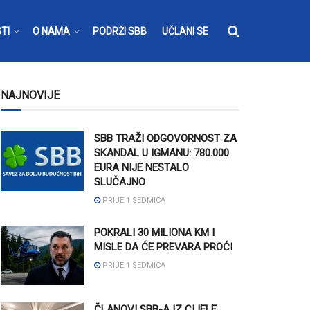
TI
O NAMA
PODRŽI SBB
UČLANI SE
NAJNOVIJE
SBB TRAŽI ODGOVORNOST ZA
SKANDAL U IGMANU: 780.000
EURA NIJE NESTALO
SLUČAJNO
PRIJE 1 SEDMICA
POKRALI 30 MILIONA KM I
MISLE DA ĆE PREVARA PROĆI
PRIJE 1 SEDMICA
ČLANOVI SBB-A IZ CIJELE