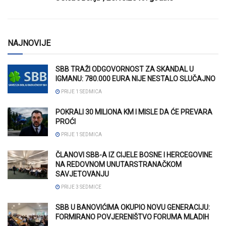
NAJNOVIJE
SBB TRAŽI ODGOVORNOST ZA SKANDAL U
IGMANU: 780.000 EURA NIJE NESTALO SLUČAJNO
PRIJE 1 SEDMICA
POKRALI 30 MILIONA KM I MISLE DA ĆE PREVARA
PROĆI
PRIJE 1 SEDMICA
ČLANOVI SBB-A IZ CIJELE BOSNE I HERCEGOVINE
NA REDOVNOM UNUTARSTRANAČKOM
SAVJETOVANJU
PRIJE 3 SEDMICE
SBB U BANOVIĆIMA OKUPIO NOVU GENERACIJU:
FORMIRANO POVJERENIŠTVO FORUMA MLADIH