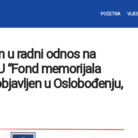
POČETNA
VIJES
m u radni odnos na
U “Fond memorijala
objavljen u Oslobođenju,