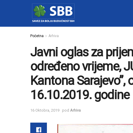
Početna
Arhiva
Javni oglas za prije
određeno vrijeme, J
Kantona Sarajevo”, 
16.10.2019. godine
16 Oktobra, 2019
pod
Arhiva