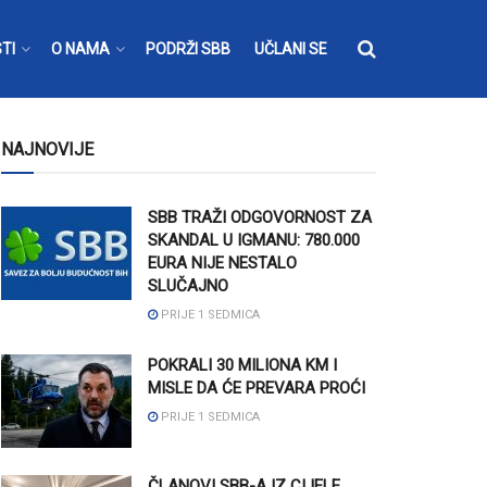
TI
O NAMA
PODRŽI SBB
UČLANI SE
NAJNOVIJE
SBB TRAŽI ODGOVORNOST ZA
SKANDAL U IGMANU: 780.000
EURA NIJE NESTALO
SLUČAJNO
PRIJE 1 SEDMICA
POKRALI 30 MILIONA KM I
MISLE DA ĆE PREVARA PROĆI
PRIJE 1 SEDMICA
ČLANOVI SBB-A IZ CIJELE